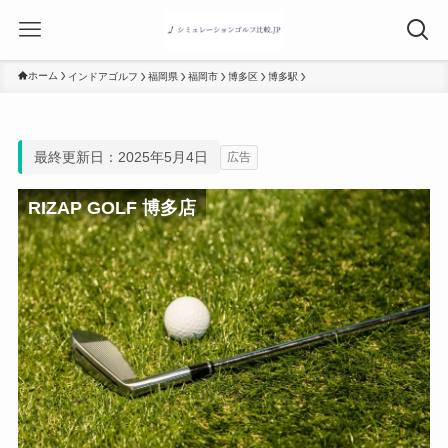
ホーム
インドアゴルフ
福岡県
福岡市
博多区
博多駅
最終更新日：2025年5月4日
広告
RIZAP GOLF 博多店