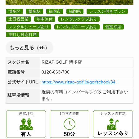
博多区
博多駅
福岡市
福岡県
レッスン付きプラン
土日祝営業
年中無休
レンタルクラブあり
レンタルシューズあり
レンタルグローブあり
個室打席
左打ち対応打席
もっと見る（+6）
スタジオ名
RIZAP GOLF 博多店
電話番号
0120-063-700
公式サイトURL
https://www.rizap-golf.jp/golfschool/34
近隣の有料コインパーキングをご利用下さい
駐車場情報
ませ。