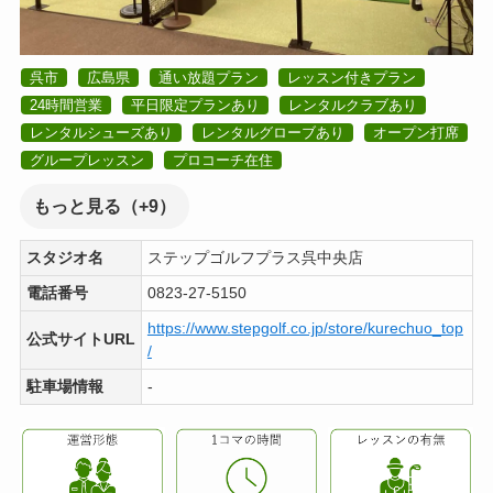
呉市
広島県
通い放題プラン
レッスン付きプラン
24時間営業
平日限定プランあり
レンタルクラブあり
レンタルシューズあり
レンタルグローブあり
オープン打席
グループレッスン
プロコーチ在住
もっと見る（+9）
スタジオ名
ステップゴルフプラス呉中央店
電話番号
0823-27-5150
https://www.stepgolf.co.jp/store/kurechuo_top
公式サイトURL
/
駐車場情報
-