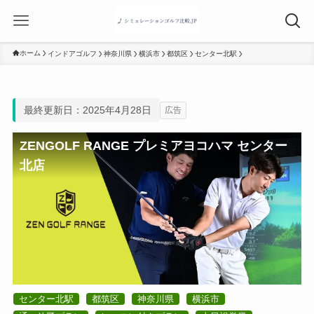
ホーム
インドアゴルフ
神奈川県
横浜市
都筑区
センター北駅
最終更新日：2025年4月28日
広告
ZENGOLF RANGE プレミアヨコハマ センター
北店
センター北駅
都筑区
神奈川県
横浜市