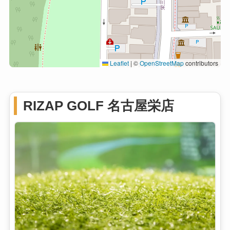
Leaflet
|
©
OpenStreetMap
contributors
RIZAP GOLF 名古屋栄店