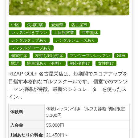
中区
矢場町駅
愛知県
名古屋市
レッスン付きプラン
土日祝営業
年中無休
レンタルクラブあり
レンタルシューズあり
レンタルグローブあり
個室打席
左打ち対応打席
マンツーマンレッスン
GDR
駅近
駐車場あり（有料）
初心者向け
女性向け
RIZAP GOLF 名古屋栄店は、短期間でスコアアップを
目指す本格的なゴルフスクールです。 個室でのマンツ
ーマン指導が特徴。最新のシミュレーターを使ったス
イン...
体験レッスン付きゴルフ力診断 初回限定
体験料
3,300円
入会金
55,000円
1回あたりの料金
21,450円～