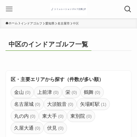
ホーム
インドアゴルフ
愛知県
名古屋市
中区
中区のインドアゴルフ一覧
区・主要エリアから探す（件数が多い順）
金山
上前津
栄
鶴舞
(0)
(0)
(0)
(0)
名古屋城
大須観音
矢場町駅
(0)
(0)
(1)
丸の内
東大手
東別院
(0)
(0)
(0)
久屋大通
伏見
(0)
(0)