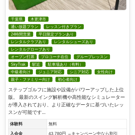
千葉県
木更津市
通い放題プラン
レッスン付きプラン
24時間営業
平日限定プランあり
レンタルクラブあり
レンタルシューズあり
レンタルグローブあり
オープン打席
プロコーチ在住
グループレッスン
SkyTrak
駅近
駐車場あり（有料）
中級者向け
ジュニア対応
シニア対応
女性向け
親子・ファミリー向け
初心者向け
ステップゴルフに施設や設備がパワーアップした上位
版。 最新のスイング解析機や高性能なシミュレーター
が導入されており、より正確なデータに基づいたレッ
スンが可能です...
体験料
無料
入会金
43,780円 →キャンペーン中なら割引