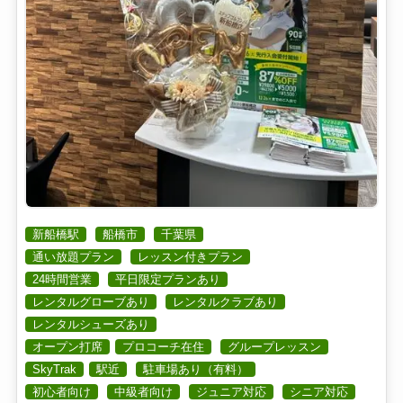
新船橋駅
船橋市
千葉県
通い放題プラン
レッスン付きプラン
24時間営業
平日限定プランあり
レンタルグローブあり
レンタルクラブあり
レンタルシューズあり
オープン打席
プロコーチ在住
グループレッスン
SkyTrak
駅近
駐車場あり（有料）
初心者向け
中級者向け
ジュニア対応
シニア対応