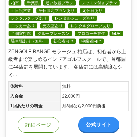
柏市
千葉県
通い放題プラン
レッスン付きプラン
土日祝営業
平日限定プランあり
定休日あり
レンタルクラブあり
レンタルシューズあり
ロッカーあり
更衣室あり
レンタルグローブあり
半個室打席
グループレッスン
プロコーチ在住
GDR
駐車場あり（無料）
初心者向け
中級者向け
ZENGOLF RANGE モラージュ 柏店は、初心者から上
級者まで楽しめるインドアゴルフスクールで、首都圏
に44店舗を展開しています。 各店舗には高精度なシ
ミ...
体験料
無料
入会金
22,000円
1回あたりの料金
月8回なら2,000円前後
公式サイト
詳細ページ