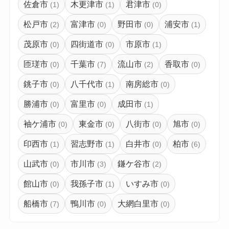
佐倉市
木更津市
君津市
(1)
(1)
(0)
松戸市
富津市
野田市
浦安市
(2)
(0)
(0)
(1)
茂原市
四街道市
市原市
(0)
(0)
(1)
匝瑳市
千葉市
流山市
香取市
(0)
(7)
(2)
(0)
銚子市
八千代市
南房総市
(0)
(1)
(0)
勝浦市
富里市
成田市
(0)
(0)
(1)
袖ケ浦市
東金市
八街市
旭市
(0)
(0)
(0)
(0)
印西市
習志野市
白井市
柏市
(1)
(1)
(0)
(6)
山武市
市川市
鎌ケ谷市
(0)
(3)
(2)
館山市
我孫子市
いすみ市
(0)
(1)
(0)
船橋市
鴨川市
大網白里市
(7)
(0)
(0)