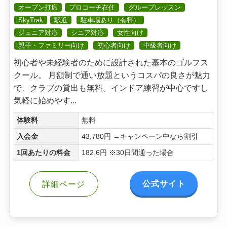
オープン打席
プロコーチ在住
グループレッスン
SkyTrak
駅近
駐車場あり（有料）
ジュニア対応
シニア対応
女性向け
親子・ファミリー向け
初心者向け
中級者向け
初心者や未経験者のために設計された基本のゴルフス
クール。 月額制で通い放題というコスパの良さが魅力
で、クラブの貸出も無料。インドア練習が中心ですし
気軽に始めやす...
体験料
無料
入会金
43,780円 →キャンペーン中なら割引
1回あたりの料金
182.6円 ※30日間通った場合
公式サイト
詳細ページ