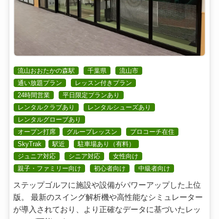
流山おおたかの森駅
千葉県
流山市
通い放題プラン
レッスン付きプラン
24時間営業
平日限定プランあり
レンタルクラブあり
レンタルシューズあり
レンタルグローブあり
オープン打席
グループレッスン
プロコーチ在住
SkyTrak
駅近
駐車場あり（有料）
ジュニア対応
シニア対応
女性向け
親子・ファミリー向け
初心者向け
中級者向け
ステップゴルフに施設や設備がパワーアップした上位
版。 最新のスイング解析機や高性能なシミュレーター
が導入されており、より正確なデータに基づいたレッ