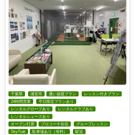
千葉県
浦安市
通い放題プラン
レッスン付きプラン
24時間営業
平日限定プランあり
レンタルグローブあり
レンタルクラブあり
レンタルシューズあり
オープン打席
プロコーチ在住
グループレッスン
SkyTrak
駐車場あり（有料）
駅近