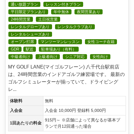
通い放題プラン
レッスン付きプラン
平日限定プランあり
年中無休
夜間営業あり
24時間営業
土日祝営業
レンタルグローブあり
レンタルクラブあり
レンタルシューズあり
オープン打席
マンツーマンレッスン
女性コーチ在籍
GDR
駅近
駐車場あり（有料）
中級者向け
上級者向け
シニア対応
女性向け
MY GOLF LANE(マイゴルフレーン) 八千代台駅前店
は、24時間営業のインドアゴルフ練習場です。 最新の
ゴルフシミュレーターが揃っていて、ドライビング
レ...
体験料
無料
入会金
入会金 10,000円 登録料 5,000円
915円～ ※店舗によって異なるが基本プ
1回あたりの料金
ランで月12回通った場合