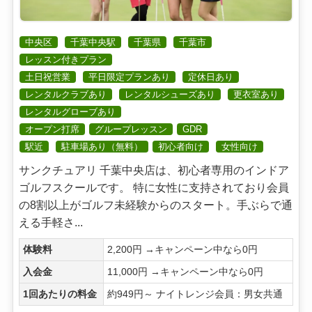
中央区
千葉中央駅
千葉県
千葉市
レッスン付きプラン
土日祝営業
平日限定プランあり
定休日あり
レンタルクラブあり
レンタルシューズあり
更衣室あり
レンタルグローブあり
オープン打席
グループレッスン
GDR
駅近
駐車場あり（無料）
初心者向け
女性向け
サンクチュアリ 千葉中央店は、初心者専用のインドア
ゴルフスクールです。 特に女性に支持されており会員
の8割以上がゴルフ未経験からのスタート。手ぶらで通
える手軽さ...
体験料
2,200円 →キャンペーン中なら0円
入会金
11,000円 →キャンペーン中なら0円
1回あたりの料金
約949円～ ナイトレンジ会員：男女共通