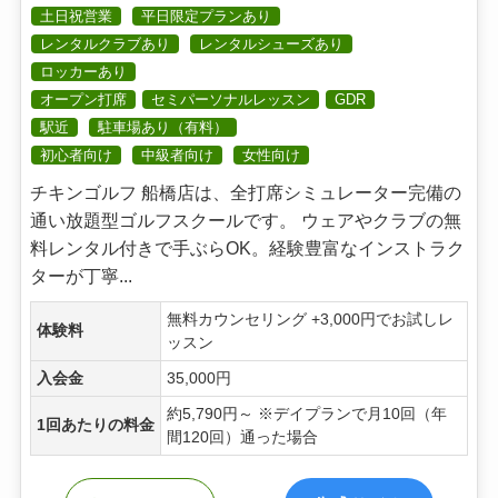
土日祝営業
平日限定プランあり
レンタルクラブあり
レンタルシューズあり
ロッカーあり
オープン打席
セミパーソナルレッスン
GDR
駅近
駐車場あり（有料）
初心者向け
中級者向け
女性向け
チキンゴルフ 船橋店は、全打席シミュレーター完備の
通い放題型ゴルフスクールです。 ウェアやクラブの無
料レンタル付きで手ぶらOK。経験豊富なインストラク
ターが丁寧...
無料カウンセリング +3,000円でお試しレ
体験料
ッスン
入会金
35,000円
約5,790円～ ※デイプランで月10回（年
1回あたりの料金
間120回）通った場合