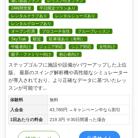
通い放題プラン
レッスン付きプラン
24時間営業
平日限定プランあり
レンタルクラブあり
レンタルシューズあり
レンタルグローブあり
オープン打席
プロコーチ在住
グループレッスン
SkyTrak
駅近
駐車場あり（有料）
中級者向け
ジュニア対応
シニア対応
女性向け
親子・ファミリー向け
初心者向け
ステップゴルフに施設や設備がパワーアップした上位
版。 最新のスイング解析機や高性能なシミュレーター
が導入されており、より正確なデータに基づいたレッ
スンが可能です...
体験料
無料
入会金
43,780円 →キャンペーン中なら割引
1回あたりの料金
219.3円 ※30日間通った場合