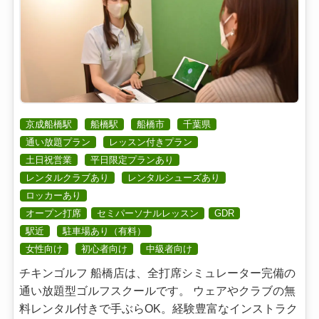
京成船橋駅
船橋駅
船橋市
千葉県
通い放題プラン
レッスン付きプラン
土日祝営業
平日限定プランあり
レンタルクラブあり
レンタルシューズあり
ロッカーあり
オープン打席
セミパーソナルレッスン
GDR
駅近
駐車場あり（有料）
女性向け
初心者向け
中級者向け
チキンゴルフ 船橋店は、全打席シミュレーター完備の
通い放題型ゴルフスクールです。 ウェアやクラブの無
料レンタル付きで手ぶらOK。経験豊富なインストラク