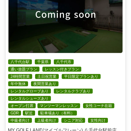
八千代台駅
千葉県
八千代市
通い放題プラン
レッスン付きプラン
24時間営業
土日祝営業
平日限定プランあり
年中無休
夜間営業あり
レンタルグローブあり
レンタルクラブあり
レンタルシューズあり
オープン打席
マンツーマンレッスン
女性コーチ在籍
GDR
駅近
駐車場あり（有料）
中級者向け
上級者向け
シニア対応
女性向け
MY GOLF LANE(マイゴルフレーン) 八千代台駅前店