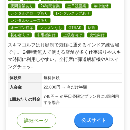
夜間営業あり
24時間営業
土日祝営業
年中無休
レンタルグローブあり
レンタルクラブあり
レンタルシューズあり
オープン打席
レッスンなし
GTRAK
駅近
初心者向け
中級者向け
上級者向け
女性向け
スキマゴルフは月額制で気軽に通えるインドア練習場
です。 24時間無人で使える店舗が多く仕事帰りやスキ
マ時間に利用しやすい。全打席に弾道解析機やAIスイ
ングチェッ...
体験料
無料体験
入会金
22,000円 → 今だけ半額
748円～ ※平日昼限定プラン月に8回利用
1回あたりの料金
する場合
公式サイト
詳細ページ