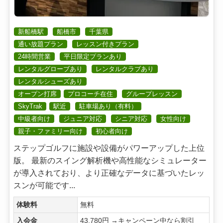
新船橋駅
船橋市
千葉県
通い放題プラン
レッスン付きプラン
24時間営業
平日限定プランあり
レンタルグローブあり
レンタルクラブあり
レンタルシューズあり
オープン打席
プロコーチ在住
グループレッスン
SkyTrak
駅近
駐車場あり（有料）
中級者向け
ジュニア対応
シニア対応
女性向け
親子・ファミリー向け
初心者向け
ステップゴルフに施設や設備がパワーアップした上位
版。 最新のスイング解析機や高性能なシミュレーター
が導入されており、より正確なデータに基づいたレッ
スンが可能です...
体験料
無料
入会金
43,780円 →キャンペーン中なら割引