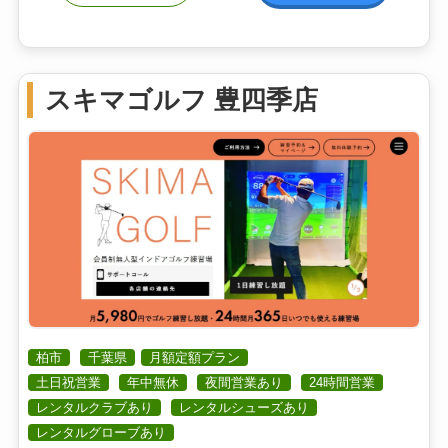
スキマゴルフ 豊四季店
柏市
千葉県
月額定額プラン
土日祝営業
年中無休
夜間営業あり
24時間営業
レンタルクラブあり
レンタルシューズあり
レンタルグローブあり