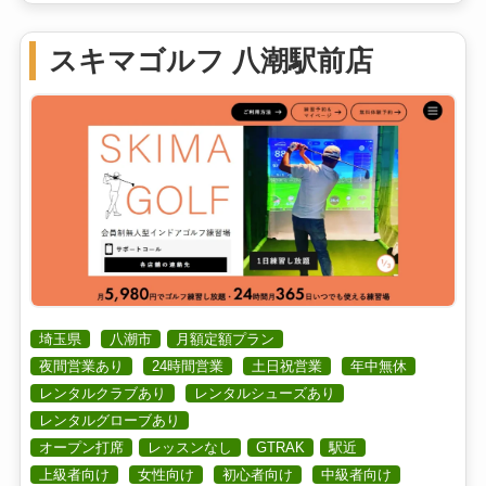
スキマゴルフ 八潮駅前店
埼玉県
八潮市
月額定額プラン
夜間営業あり
24時間営業
土日祝営業
年中無休
レンタルクラブあり
レンタルシューズあり
レンタルグローブあり
オープン打席
レッスンなし
GTRAK
駅近
上級者向け
女性向け
初心者向け
中級者向け