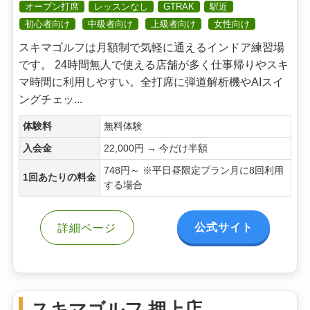
オープン打席
レッスンなし
GTRAK
駅近
初心者向け
中級者向け
上級者向け
女性向け
スキマゴルフは月額制で気軽に通えるインドア練習場
です。 24時間無人で使える店舗が多く仕事帰りやスキ
マ時間に利用しやすい。全打席に弾道解析機やAIスイ
ングチェッ...
体験料
無料体験
入会金
22,000円 → 今だけ半額
748円～ ※平日昼限定プラン月に8回利用
1回あたりの料金
する場合
公式サイト
詳細ページ
スキマゴルフ 押上店