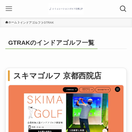
ホーム
インドアゴルフ
GTRAK
GTRAKのインドアゴルフ一覧
スキマゴルフ 京都西院店