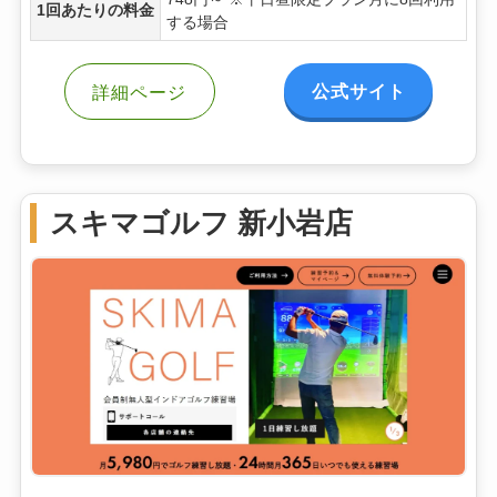
1回あたりの料金
する場合
公式サイト
詳細ページ
スキマゴルフ 新小岩店