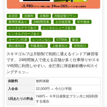
右京区
京都市
京都府
月額定額プラン
夜間営業あり
24時間営業
土日祝営業
年中無休
レンタルクラブあり
レンタルシューズあり
レンタルグローブあり
オープン打席
レッスンなし
GTRAK
駅近
初心者向け
中級者向け
上級者向け
女性向け
スキマゴルフは月額制で気軽に通えるインドア練習場
です。 24時間無人で使える店舗が多く仕事帰りやスキ
マ時間に利用しやすい。全打席に弾道解析機やAIスイ
ングチェッ...
体験料
無料体験
入会金
22,000円 → 今だけ半額
748円～ ※平日昼限定プラン月に8回利用
1回あたりの料金
する場合