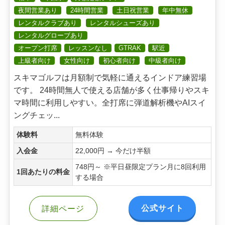
夜間営業あり
24時間営業
土日祝営業
年中無休
レンタルクラブあり
レンタルシューズあり
レンタルグローブあり
オープン打席
レッスンなし
GTRAK
駅近
上級者向け
女性向け
初心者向け
中級者向け
スキマゴルフは月額制で気軽に通えるインドア練習場
です。 24時間無人で使える店舗が多く仕事帰りやスキ
マ時間に利用しやすい。全打席に弾道解析機やAIスイ
ングチェッ...
体験料
無料体験
入会金
22,000円 → 今だけ半額
748円～ ※平日昼限定プラン月に8回利用
1回あたりの料金
する場合
公式サイト
詳細ページ