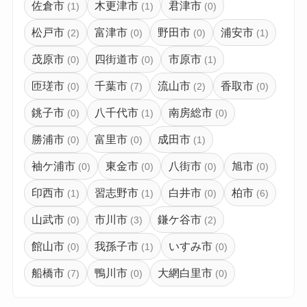
佐倉市
木更津市
君津市
(1)
(1)
(0)
松戸市
富津市
野田市
浦安市
(2)
(0)
(0)
(1)
茂原市
四街道市
市原市
(0)
(0)
(1)
匝瑳市
千葉市
流山市
香取市
(0)
(7)
(2)
(0)
銚子市
八千代市
南房総市
(0)
(1)
(0)
勝浦市
富里市
成田市
(0)
(0)
(1)
袖ケ浦市
東金市
八街市
旭市
(0)
(0)
(0)
(0)
印西市
習志野市
白井市
柏市
(1)
(1)
(0)
(6)
山武市
市川市
鎌ケ谷市
(0)
(3)
(2)
館山市
我孫子市
いすみ市
(0)
(1)
(0)
船橋市
鴨川市
大網白里市
(7)
(0)
(0)