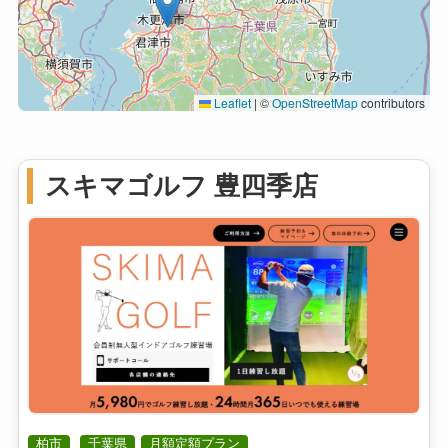
Leaflet
|
©
OpenStreetMap
contributors
スキマゴルフ 豊四季店
柏市
千葉県
月額定額プラン