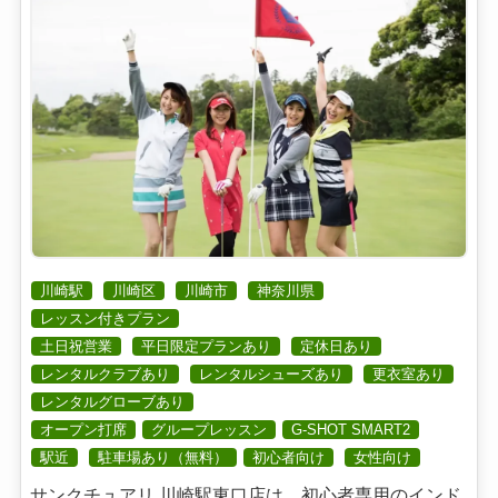
川崎駅
川崎区
川崎市
神奈川県
レッスン付きプラン
土日祝営業
平日限定プランあり
定休日あり
レンタルクラブあり
レンタルシューズあり
更衣室あり
レンタルグローブあり
オープン打席
グループレッスン
G-SHOT SMART2
駅近
駐車場あり（無料）
初心者向け
女性向け
サンクチュアリ 川崎駅東口店は、初心者専用のインド