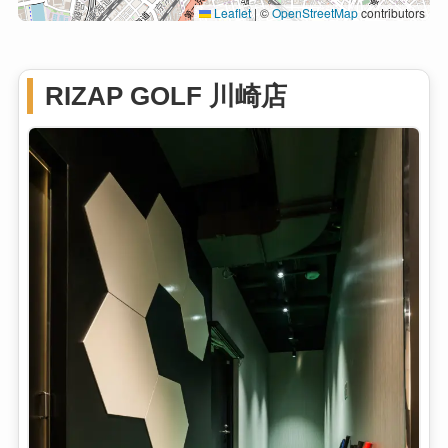
Leaflet
|
©
OpenStreetMap
contributors
RIZAP GOLF 川崎店