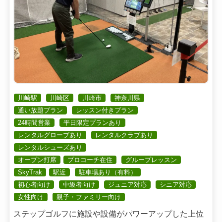
川崎駅
川崎区
川崎市
神奈川県
通い放題プラン
レッスン付きプラン
24時間営業
平日限定プランあり
レンタルグローブあり
レンタルクラブあり
レンタルシューズあり
オープン打席
プロコーチ在住
グループレッスン
SkyTrak
駅近
駐車場あり（有料）
初心者向け
中級者向け
ジュニア対応
シニア対応
女性向け
親子・ファミリー向け
ステップゴルフに施設や設備がパワーアップした上位