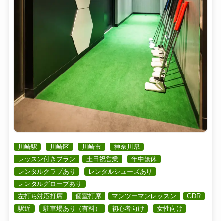
川崎駅
川崎区
川崎市
神奈川県
レッスン付きプラン
土日祝営業
年中無休
レンタルクラブあり
レンタルシューズあり
レンタルグローブあり
左打ち対応打席
個室打席
マンツーマンレッスン
GDR
駅近
駐車場あり（有料）
初心者向け
女性向け