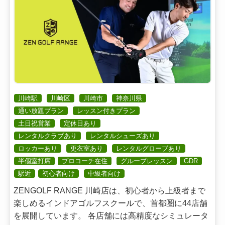
川崎駅
川崎区
川崎市
神奈川県
通い放題プラン
レッスン付きプラン
土日祝営業
定休日あり
レンタルクラブあり
レンタルシューズあり
ロッカーあり
更衣室あり
レンタルグローブあり
半個室打席
プロコーチ在住
グループレッスン
GDR
駅近
初心者向け
中級者向け
ZENGOLF RANGE 川崎店は、初心者から上級者まで
楽しめるインドアゴルフスクールで、首都圏に44店舗
を展開しています。 各店舗には高精度なシミュレータ