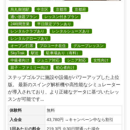
烏丸御池駅
中京区
京都市
京都府
通い放題プラン
レッスン付きプラン
24時間営業
平日限定プランあり
レンタルクラブあり
レンタルシューズあり
レンタルグローブあり
オープン打席
プロコーチ在住
グループレッスン
SkyTrak
駅近
駐車場あり（有料）
中級者向け
ジュニア対応
シニア対応
女性向け
親子・ファミリー向け
初心者向け
ステップゴルフに施設や設備がパワーアップした上位
版。 最新のスイング解析機や高性能なシミュレーター
が導入されており、より正確なデータに基づいたレッ
スンが可能です...
体験料
無料
入会金
43,780円 →キャンペーン中なら割引
1回あたりの料金
219.3円 ※30日間通った場合