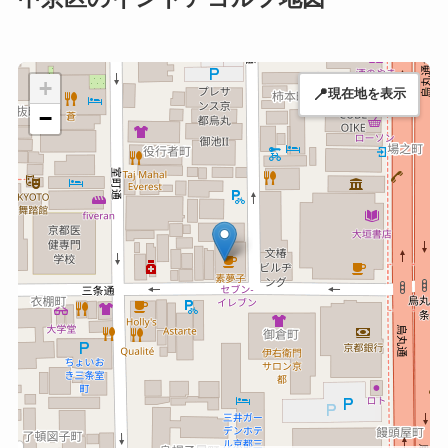
+
📍
現在地を表示
−