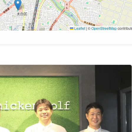
Leaflet
|
©
OpenStreetMap
contribut