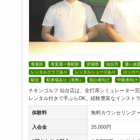
青葉区
青葉通一番町駅
宮城県
仙台市
通い放
レンタルクラブあり
レンタルシューズあり
ロッカー
駅近
駐車場あり（有料）
初心者向け
中級者向け
チキンゴルフ 仙台店は、全打席シミュレーター
レンタル付きで手ぶらOK。経験豊富なインストラク
体験料
無料カウンセリング +
入会金
35,000円