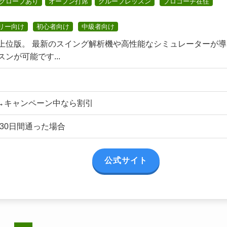
グローブあり
オープン打席
グループレッスン
プロコーチ在住
リー向け
初心者向け
中級者向け
上位版。 最新のスイング解析機や高性能なシミュレーターが導
が可能です...
0円 →キャンペーン中なら割引
 ※30日間通った場合
公式サイト