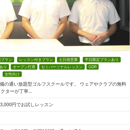
題プラン
レッスン付きプラン
土日祝営業
平日限定プランあり
あり
オープン打席
セミパーソナルレッスン
GDR
女性向け
完備の通い放題型ゴルフスクールです。 ウェアやクラブの無料
ターが丁寧...
3,000円でお試しレッスン