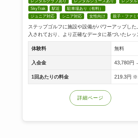
レンタルクラブあり
レンタルシューズあり
レンタル
SkyTrak
駅近
駐車場あり（有料）
ジュニア対応
シニア対応
女性向け
親子・ファミ
ステップゴルフに施設や設備がパワーアップした
入されており、より正確なデータに基づいたレッスン
体験料
無料
入会金
43,78
1回あたりの料金
219.3円
詳細ページ