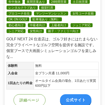
年中無休
夜間営業あり
24時間営業
土日祝営業
レンタルクラブあり
個室打席
プロコーチ在住
マンツーマンレッスン
女性コーチ在籍
OK ON GOLF
駐車場あり（無料）
初心者向け
中級者向け
上級者向け
ジュニア対応
シニア対応
女性向け
親子・ファミリー向け
GOLF NEXT 24 住道店は、ゴルフ好きにはたまらない
完全プライベートなゴルフ空間を提供する施設です。
個室ブースで大画面シミュレーションゴルフを楽しみ
な...
体験料
無料
入会金
全プラン共通 11,000円
オールタイム会員の場合、1日あたり実質
1回あたりの料金
600円以下
公式サイト
詳細ページ