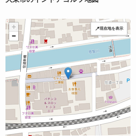
+
📍
現在地を表示
−