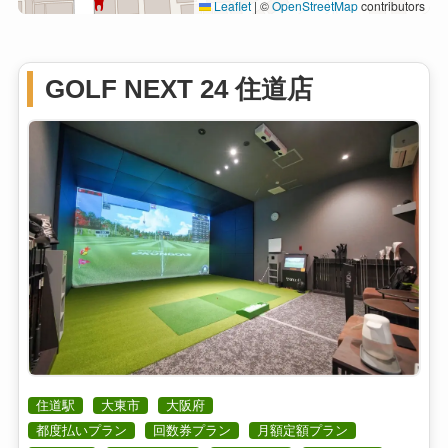
Leaflet
|
©
OpenStreetMap
contributors
GOLF NEXT 24 住道店
住道駅
大東市
大阪府
都度払いプラン
回数券プラン
月額定額プラン