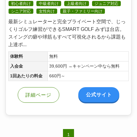
初心者向け
中級者向け
上級者向け
ジュニア対応
シニア対応
女性向け
親子・ファミリー向け
最新シミュレーターと完全プライベート空間で、じっ
くりゴルフ練習ができるSMART GOLF みずほ台店。
スイングの癖や球筋もすべて可視化されるから課題も
上達ポ...
体験料
無料
入会金
39,600円 →キャンペーン中なら無料
1回あたりの料金
660円～
公式サイト
詳細ページ
1