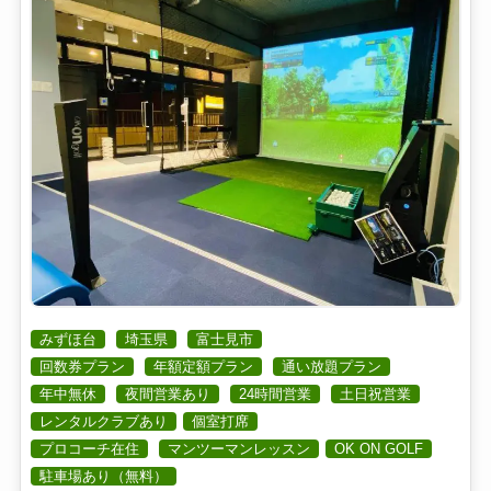
みずほ台
埼玉県
富士見市
回数券プラン
年額定額プラン
通い放題プラン
年中無休
夜間営業あり
24時間営業
土日祝営業
レンタルクラブあり
個室打席
プロコーチ在住
マンツーマンレッスン
OK ON GOLF
駐車場あり（無料）