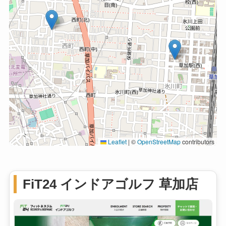
Leaflet
|
©
OpenStreetMap
contributors
FiT24 インドアゴルフ 草加店