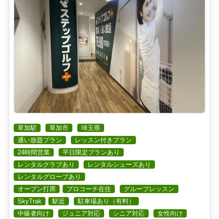
草加駅
草加市
埼玉県
通い放題プラン
レッスン付きプラン
24時間営業
平日限定プランあり
レンタルクラブあり
レンタルシューズあり
レンタルグローブあり
オープン打席
プロコーチ在住
グループレッスン
SkyTrak
駅近
駐車場あり（有料）
中級者向け
ジュニア対応
シニア対応
女性向け