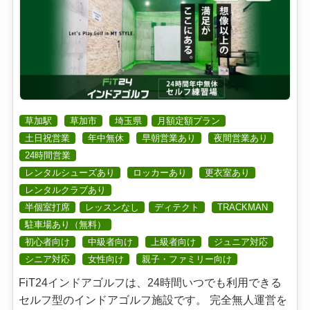
草加駅
草加市
埼玉県
月額定額プラン
土日祝営業
年中無休
早朝営業あり
夜間営業あり
24時間営業
レンタルシューズあり
ロッカーあり
更衣室あり
レンタルクラブあり
半個室打席
レッスンなし
ディテクト
TRACKMAN
駐車場あり（無料）
初心者向け
中級者向け
上級者向け
ジュニア対応
シニア対応
女性向け
親子・ファミリー向け
FiT24インドアゴルフは、24時間いつでも利用できる
セルフ型のインドアゴルフ施設です。 完全無人運営を