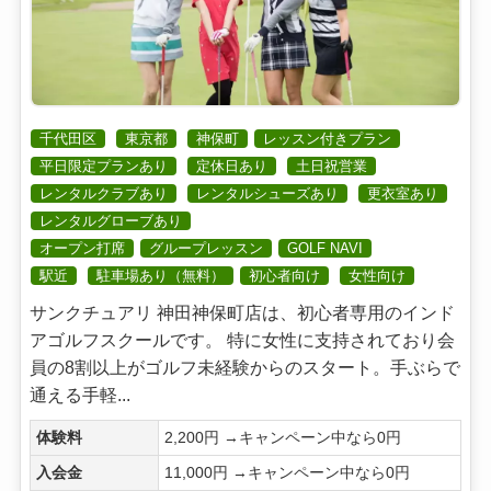
千代田区
東京都
神保町
レッスン付きプラン
平日限定プランあり
定休日あり
土日祝営業
レンタルクラブあり
レンタルシューズあり
更衣室あり
レンタルグローブあり
オープン打席
グループレッスン
GOLF NAVI
駅近
駐車場あり（無料）
初心者向け
女性向け
サンクチュアリ 神田神保町店は、初心者専用のインド
アゴルフスクールです。 特に女性に支持されており会
員の8割以上がゴルフ未経験からのスタート。手ぶらで
通える手軽...
体験料
2,200円 →キャンペーン中なら0円
入会金
11,000円 →キャンペーン中なら0円