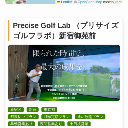
Leaflet
|
©
OpenStreetMap
contributors
Precise Golf Lab （プリサイズ
ゴルフラボ）新宿御苑前
新宿区
新宿
東京都
都度払いプラン
月額定額プラン
通い放題プラン
早朝営業あり
夜間営業あり
土日祝営業