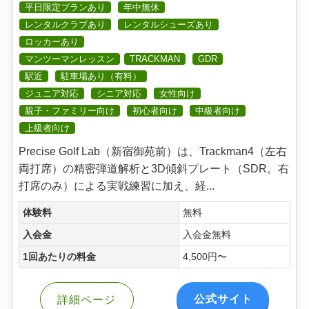
平日限定プランあり
年中無休
レンタルクラブあり
レンタルシューズあり
ロッカーあり
マンツーマンレッスン
TRACKMAN
GDR
駅近
駐車場あり（有料）
ジュニア対応
シニア対応
女性向け
親子・ファミリー向け
初心者向け
中級者向け
上級者向け
Precise Golf Lab（新宿御苑前）は、Trackman4（左右
両打席）の精密弾道解析と3D傾斜プレート（SDR。右
打席のみ）による実戦練習に加え、経...
体験料
無料
入会金
入会金無料
1回あたりの料金
4,500円〜
公式サイト
詳細ページ