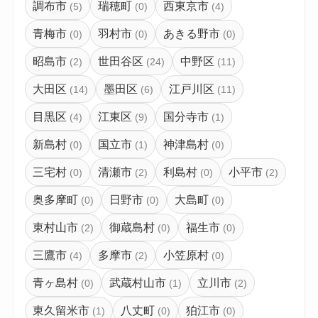
調布市
瑞穂町
西東京市
(5)
(0)
(4)
青梅市
羽村市
あきる野市
(0)
(0)
(0)
昭島市
世田谷区
中野区
(2)
(24)
(11)
大田区
墨田区
江戸川区
(14)
(6)
(11)
目黒区
江東区
国分寺市
(4)
(9)
(1)
新島村
国立市
神津島村
(0)
(1)
(0)
三宅村
清瀬市
利島村
小平市
(0)
(2)
(0)
(2)
奥多摩町
日野市
大島町
(0)
(0)
(0)
東村山市
御蔵島村
福生市
(2)
(0)
(0)
三鷹市
多摩市
小笠原村
(4)
(2)
(0)
青ヶ島村
武蔵村山市
立川市
(0)
(1)
(2)
東久留米市
八丈町
狛江市
(1)
(0)
(0)