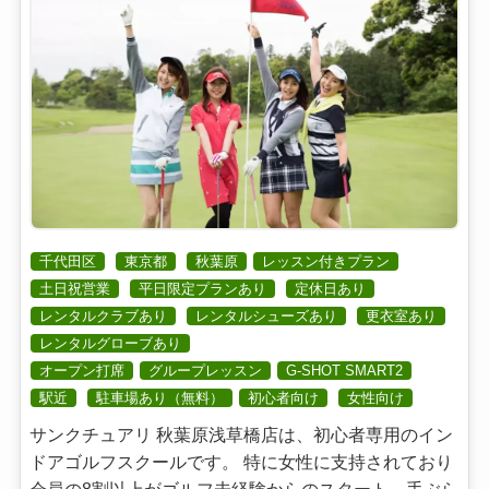
千代田区
東京都
秋葉原
レッスン付きプラン
土日祝営業
平日限定プランあり
定休日あり
レンタルクラブあり
レンタルシューズあり
更衣室あり
レンタルグローブあり
オープン打席
グループレッスン
G-SHOT SMART2
駅近
駐車場あり（無料）
初心者向け
女性向け
サンクチュアリ 秋葉原浅草橋店は、初心者専用のイン
ドアゴルフスクールです。 特に女性に支持されており