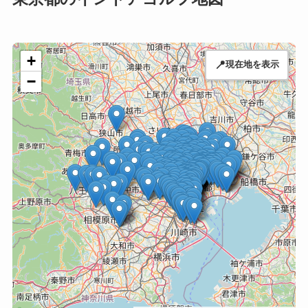
+
📍
現在地を表示
−