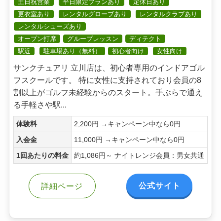
土日祝営業
平日限定プランあり
定休日あり
更衣室あり
レンタルグローブあり
レンタルクラブあり
レンタルシューズあり
オープン打席
グループレッスン
ディテクト
駅近
駐車場あり（無料）
初心者向け
女性向け
サンクチュアリ 立川店は、初心者専用のインドアゴル
フスクールです。 特に女性に支持されており会員の8
割以上がゴルフ未経験からのスタート。手ぶらで通え
る手軽さや駅...
体験料
2,200円 →キャンペーン中なら0円
入会金
11,000円 →キャンペーン中なら0円
1回あたりの料金
約1,086円～ ナイトレンジ会員：男女共通
公式サイト
詳細ページ