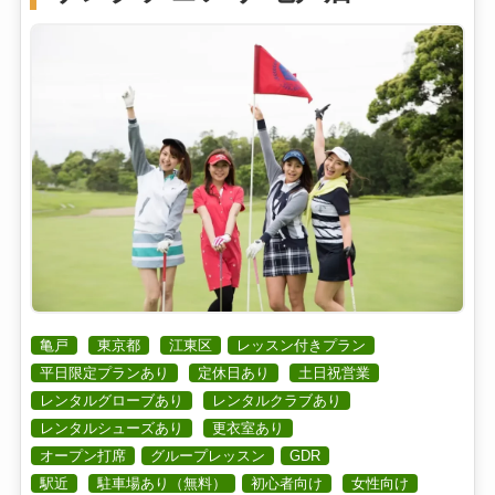
亀戸
東京都
江東区
レッスン付きプラン
平日限定プランあり
定休日あり
土日祝営業
レンタルグローブあり
レンタルクラブあり
レンタルシューズあり
更衣室あり
オープン打席
グループレッスン
GDR
駅近
駐車場あり（無料）
初心者向け
女性向け