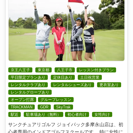
京王八王子
東京都
八王子市
レッスン付きプラン
平日限定プランあり
定休日あり
土日祝営業
レンタルクラブあり
レンタルシューズあり
更衣室あり
レンタルグローブあり
オープン打席
グループレッスン
TRACKMAN
GDR
SkyTrak
駅近
駐車場あり（無料）
初心者向け
女性向け
サンクチュアリゴルフ ジョイパック多摩永山店は、初
心者専用のインドアゴルフスクールです。 特に女性に