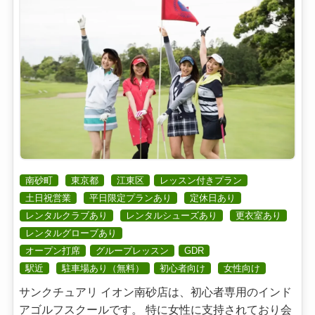
南砂町
東京都
江東区
レッスン付きプラン
土日祝営業
平日限定プランあり
定休日あり
レンタルクラブあり
レンタルシューズあり
更衣室あり
レンタルグローブあり
オープン打席
グループレッスン
GDR
駅近
駐車場あり（無料）
初心者向け
女性向け
サンクチュアリ イオン南砂店は、初心者専用のインド
アゴルフスクールです。 特に女性に支持されており会