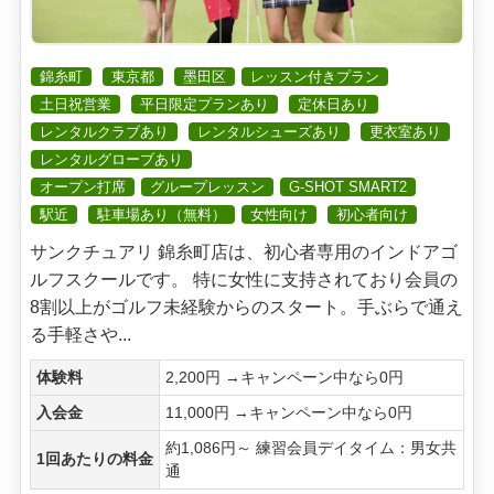
錦糸町
東京都
墨田区
レッスン付きプラン
土日祝営業
平日限定プランあり
定休日あり
レンタルクラブあり
レンタルシューズあり
更衣室あり
レンタルグローブあり
オープン打席
グループレッスン
G-SHOT SMART2
駅近
駐車場あり（無料）
女性向け
初心者向け
サンクチュアリ 錦糸町店は、初心者専用のインドアゴ
ルフスクールです。 特に女性に支持されており会員の
8割以上がゴルフ未経験からのスタート。手ぶらで通え
る手軽さや...
体験料
2,200円 →キャンペーン中なら0円
入会金
11,000円 →キャンペーン中なら0円
約1,086円～ 練習会員デイタイム：男女共
1回あたりの料金
通