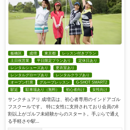
板橋区
成増
東京都
レッスン付きプラン
土日祝営業
平日限定プランあり
定休日あり
レンタルシューズあり
更衣室あり
レンタルグローブあり
レンタルクラブあり
オープン打席
グループレッスン
G-SHOT SMART2
駅近
駐車場あり（無料）
初心者向け
女性向け
サンクチュアリ 成増店は、初心者専用のインドアゴル
フスクールです。 特に女性に支持されており会員の8
割以上がゴルフ未経験からのスタート。手ぶらで通え
る手軽さや駅...