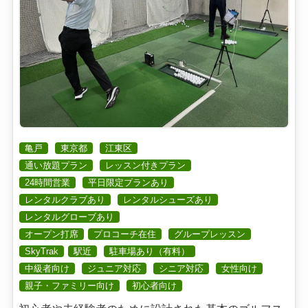
亀戸
東京都
江東区
通い放題プラン
レッスン付きプラン
24時間営業
平日限定プランあり
レンタルクラブあり
レンタルシューズあり
レンタルグローブあり
オープン打席
プロコーチ在住
グループレッスン
SkyTrak
駅近
駐車場あり（有料）
中級者向け
ジュニア対応
シニア対応
女性向け
親子・ファミリー向け
初心者向け