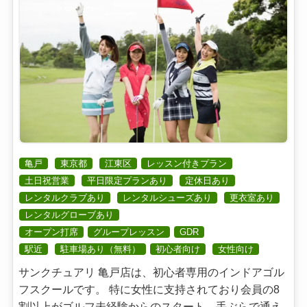
亀戸
東京都
江東区
レッスン付きプラン
土日祝営業
平日限定プランあり
定休日あり
レンタルクラブあり
レンタルシューズあり
更衣室あり
レンタルグローブあり
オープン打席
グループレッスン
GDR
駅近
駐車場あり（無料）
初心者向け
女性向け
サンクチュアリ 亀戸店は、初心者専用のインドアゴル
フスクールです。 特に女性に支持されており会員の8
割以上がゴルフ未経験からのスタート。手ぶらで通え