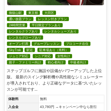
御嶽山駅
東京都
大田区
通い放題プラン
レッスン付きプラン
24時間営業
平日限定プランあり
レンタルクラブあり
レンタルシューズあり
レンタルグローブあり
オープン打席
グループレッスン
プロコーチ在住
SkyTrak
駅近
駐車場あり（有料）
ジュニア対応
シニア対応
女性向け
親子・ファミリー向け
初心者向け
中級者向け
ステップゴルフに施設や設備がパワーアップした上位
版。 最新のスイング解析機や高性能なシミュレーター
が導入されており、より正確なデータに基づいたレッ
スンが可能です...
体験料
無料
入会金
43,780円 →キャンペーン中なら割引