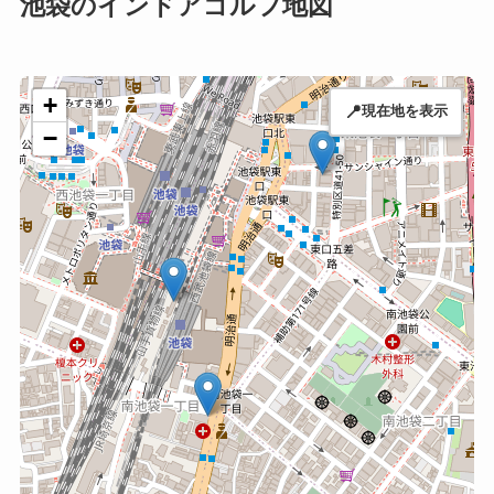
池袋のインドアゴルフ地図
+
📍
現在地を表示
−