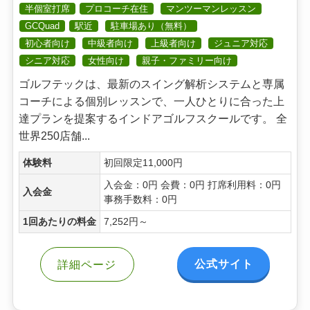
半個室打席
プロコーチ在住
マンツーマンレッスン
GCQuad
駅近
駐車場あり（無料）
初心者向け
中級者向け
上級者向け
ジュニア対応
シニア対応
女性向け
親子・ファミリー向け
ゴルフテックは、最新のスイング解析システムと専属
コーチによる個別レッスンで、一人ひとりに合った上
達プランを提案するインドアゴルフスクールです。 全
世界250店舗...
体験料
初回限定11,000円
入会金：0円 会費：0円 打席利用料：0円
入会金
事務手数料：0円
1回あたりの料金
7,252円～
公式サイト
詳細ページ