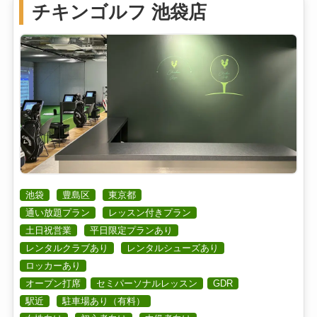
チキンゴルフ 池袋店
池袋
豊島区
東京都
通い放題プラン
レッスン付きプラン
土日祝営業
平日限定プランあり
レンタルクラブあり
レンタルシューズあり
ロッカーあり
オープン打席
セミパーソナルレッスン
GDR
駅近
駐車場あり（有料）