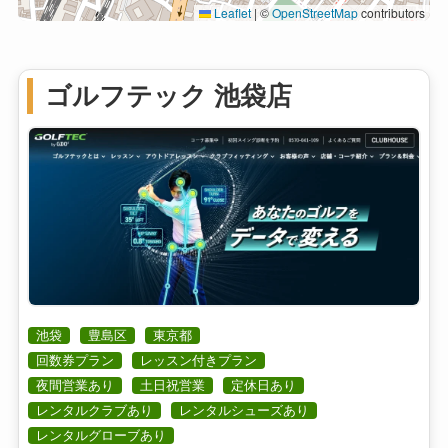
Leaflet
|
©
OpenStreetMap
contributors
ゴルフテック 池袋店
池袋
豊島区
東京都
回数券プラン
レッスン付きプラン
夜間営業あり
土日祝営業
定休日あり
レンタルクラブあり
レンタルシューズあり
レンタルグローブあり