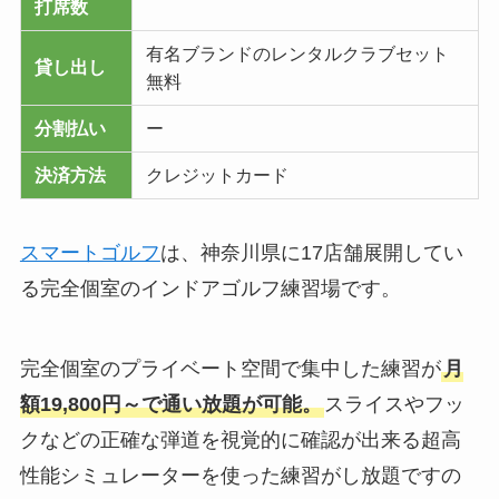
打席数
有名ブランドのレンタルクラブセット
貸し出し
無料
分割払い
ー
決済方法
クレジットカード
スマートゴルフ
は、神奈川県に17店舗展開してい
る完全個室のインドアゴルフ練習場です。
完全個室のプライベート空間で集中した練習が
月
額19,800円～で通い放題が可能。
スライスやフッ
クなどの正確な弾道を視覚的に確認が出来る超高
性能シミュレーターを使った練習がし放題ですの