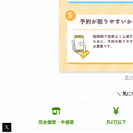
選
＼ 気に
完全個室・半個室
月2万以下