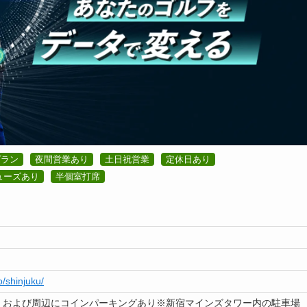
プラン
夜間営業あり
土日祝営業
定休日あり
ューズあり
半個室打席
o/shinjuku/
〜）および周辺にコインパーキングあり※新宿マインズタワー内の駐車場