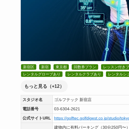
新宿区
新宿
東京都
回数券プラン
レッスン付き
レンタルグローブあり
レンタルクラブあり
レンタルシ
もっと見る（+12）
スタジオ名
ゴルフテック 新宿店
電話番号
03-6304-2621
公式サイトURL
https://golftec.golfdigest.co.jp/studio/toky
建物内に有料パーキング（30分250円