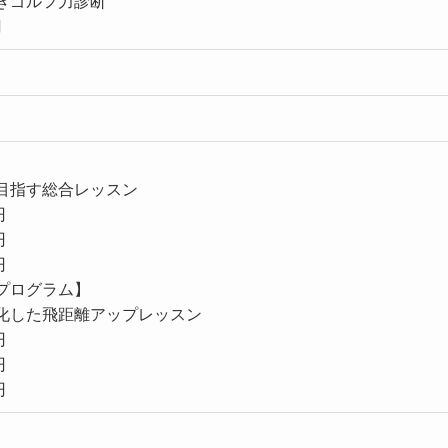
きゴルフ力診断
円
目指す総合レッスン
円
円
円
プログラム】
化した飛距離アップレッスン
円
円
円