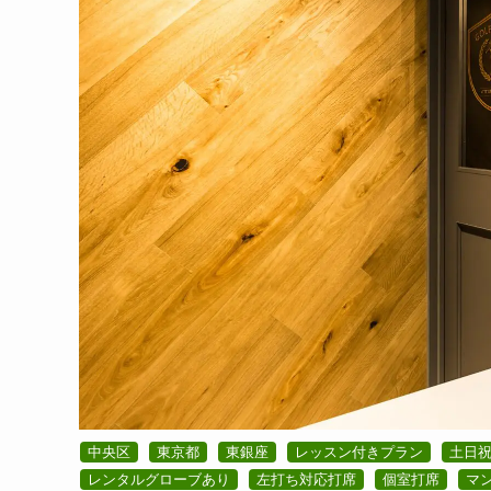
中央区
東京都
東銀座
レッスン付きプラン
土日
レンタルグローブあり
左打ち対応打席
個室打席
マ