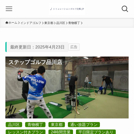
ホーム
インドアゴルフ
東京都
品川区
青物横丁
最終更新日：2025年4月23日
広告
ステップゴルフ品川店
品川区
青物横丁
東京都
通い放題プラン
レッスン付きプラン
24時間営業
平日限定プランあり