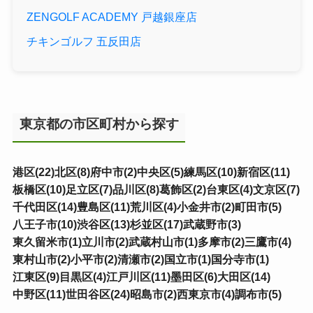
ZENGOLF ACADEMY 戸越銀座店
チキンゴルフ 五反田店
東京都の市区町村から探す
港区(22)
北区(8)
府中市(2)
中央区(5)
練馬区(10)
新宿区(11)
板橋区(10)
足立区(7)
品川区(8)
葛飾区(2)
台東区(4)
文京区(7)
千代田区(14)
豊島区(11)
荒川区(4)
小金井市(2)
町田市(5)
八王子市(10)
渋谷区(13)
杉並区(17)
武蔵野市(3)
東久留米市(1)
立川市(2)
武蔵村山市(1)
多摩市(2)
三鷹市(4)
東村山市(2)
小平市(2)
清瀬市(2)
国立市(1)
国分寺市(1)
江東区(9)
目黒区(4)
江戸川区(11)
墨田区(6)
大田区(14)
中野区(11)
世田谷区(24)
昭島市(2)
西東京市(4)
調布市(5)