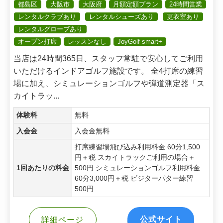
都島区
大阪市
大阪府
月額定額プラン
24時間営業
レンタルクラブあり
レンタルシューズあり
更衣室あり
レンタルグローブあり
オープン打席
レッスンなし
JoyGolf smart+
当店は24時間365日、スタッフ常駐で安心してご利用
いただけるインドアゴルフ施設です。 全4打席の練習
場に加え、シミュレーションゴルフや弾道測定器「ス
カイトラッ...
体験料
無料
入会金
入会金無料
打席練習場飛び込み利用料金 60分1,500
円＋税 スカイトラックご利用の場合＋
1回あたりの料金
500円 シミュレーションゴルフ利用料金
60分3,000円＋税 ビジターパター練習
500円
公式サイト
詳細ページ