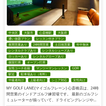
中央区
大阪市
心斎橋駅
大阪府
通い放題プラン
レッスン付きプラン
夜間営業あり
24時間営業
土日祝営業
年中無休
レンタルクラブあり
レンタルシューズあり
ロッカーあり
レンタルグローブあり
個室打席
オープン打席
女性コーチ在籍
マンツーマンレッスン
GDR
駅近
駐車場あり（有料）
中級者向け
上級者向け
シニア対応
女性向け
MY GOLF LANE(マイゴルフレーン) 心斎橋店は、24時
間営業のインドアゴルフ練習場です。 最新のゴルフシ
ミュレーターが揃っていて、ドライビングレンジや...