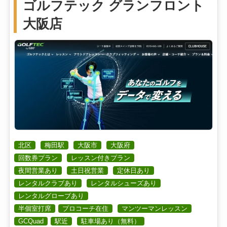
ゴルフテック グランフロント
大阪店
北区
梅田駅
大阪市
大阪府
回数券プラン
レッスン付きプラン
夜間営業あり
土日祝営業
定休日あり
レンタルクラブあり
レンタルシューズあり
レンタルグローブあり
半個室打席
プロコーチ在住
マンツーマンレッスン
GCQuad
駅近
駐車場あり（無料）