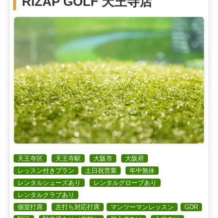
RIZAP GOLF 天王寺店
天王寺区
天王寺駅
大阪市
大阪府
レッスン付きプラン
土日祝営業
年中無休
レンタルシューズあり
レンタルグローブあり
レンタルクラブあり
個室打席
左打ち対応打席
マンツーマンレッスン
GDR