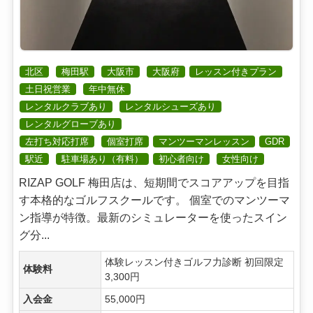
北区
梅田駅
大阪市
大阪府
レッスン付きプラン
土日祝営業
年中無休
レンタルクラブあり
レンタルシューズあり
レンタルグローブあり
左打ち対応打席
個室打席
マンツーマンレッスン
GDR
駅近
駐車場あり（有料）
初心者向け
女性向け
RIZAP GOLF 梅田店は、短期間でスコアアップを目指
す本格的なゴルフスクールです。 個室でのマンツーマ
ン指導が特徴。最新のシミュレーターを使ったスイン
グ分...
体験レッスン付きゴルフ力診断 初回限定
体験料
3,300円
入会金
55,000円