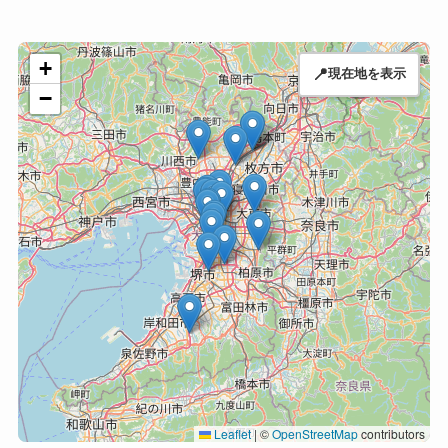
+
📍
現在地を表示
−
Leaflet
|
©
OpenStreetMap
contributors