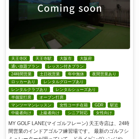
天王寺区
天王寺駅
大阪市
大阪府
通い放題プラン
レッスン付きプラン
24時間営業
土日祝営業
年中無休
夜間営業あり
ロッカーあり
レンタルグローブあり
レンタルクラブあり
レンタルシューズあり
半個室打席
オープン打席
マンツーマンレッスン
女性コーチ在籍
GDR
駅近
中級者向け
上級者向け
シニア対応
女性向け
MY GOLF LANE(マイゴルフレーン) 天王寺店は、24時
間営業のインドアゴルフ練習場です。 最新のゴルフシ
ミュレーターが揃っていて、ドライビングレンジや...