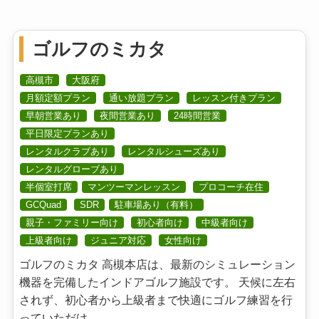
ゴルフのミカタ
高槻市
大阪府
月額定額プラン
通い放題プラン
レッスン付きプラン
早朝営業あり
夜間営業あり
24時間営業
平日限定プランあり
レンタルクラブあり
レンタルシューズあり
レンタルグローブあり
半個室打席
マンツーマンレッスン
プロコーチ在住
GCQuad
SDR
駐車場あり（有料）
親子・ファミリー向け
初心者向け
中級者向け
上級者向け
ジュニア対応
女性向け
ゴルフのミカタ 高槻本店は、最新のシミュレーション
機器を完備したインドアゴルフ施設です。 天候に左右
されず、初心者から上級者まで快適にゴルフ練習を行
っていただけ...