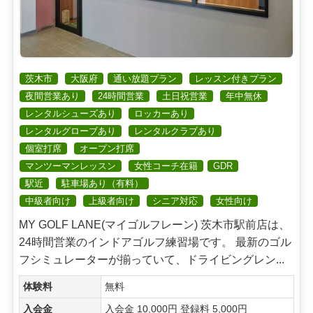
茨木市
大阪府
通い放題プラン
レッスン付きプラン
夜間営業あり
24時間営業
土日祝営業
年中無休
レンタルシューズあり
ロッカーあり
レンタルグローブあり
レンタルクラブあり
個室打席
オープン打席
マンツーマンレッスン
女性コーチ在籍
GDR
駅近
駐車場あり（有料）
中級者向け
上級者向け
シニア対応
女性向け
MY GOLF LANE(マイゴルフレーン) 茨木市駅前店は、
24時間営業のインドアゴルフ練習場です。 最新のゴル
フシミュレーターが揃っていて、ドライビングレン...
体験料
無料
入会金
入会金 10,000円 登録料 5,000円