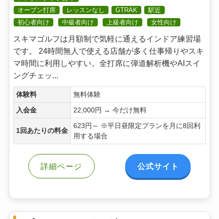
オープン打席
レッスンなし
GTRAK
駅近
初心者向け
中級者向け
上級者向け
女性向け
スキマゴルフは月額制で気軽に通えるインドア練習場
です。 24時間無人で使える店舗が多く仕事帰りやスキ
マ時間に利用しやすい。全打席に弾道解析機やAIスイ
ングチェッ...
体験料
無料体験
入会金
22,000円 → 今だけ無料
623円～ ※平日昼限定プランを月に8回利
1回あたりの料金
用する場合
公式サイト
詳細ページ