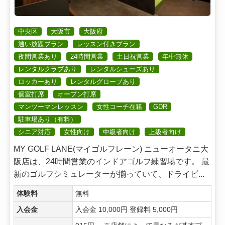
中央区
大阪市
大阪府
通い放題プラン
レッスン付きプラン
夜間営業あり
24時間営業
土日祝営業
年中無休
レンタルクラブあり
レンタルシューズあり
ロッカーあり
レンタルグローブあり
個室打席
オープン打席
マンツーマンレッスン
女性コーチ在籍
GDR
駐車場あり（有料）
シニア対応
女性向け
中級者向け
上級者向け
MY GOLF LANE(マイゴルフレーン) ニューオータニ大
阪店は、24時間営業のインドアゴルフ練習場です。 最
新のゴルフシミュレーターが揃っていて、ドライビ...
体験料
無料
入会金
入会金 10,000円 登録料 5,000円