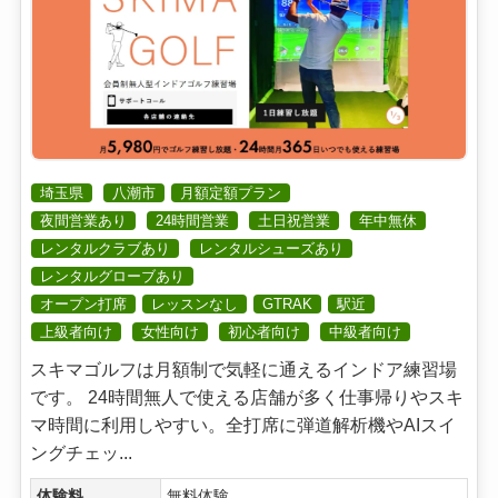
埼玉県
八潮市
月額定額プラン
夜間営業あり
24時間営業
土日祝営業
年中無休
レンタルクラブあり
レンタルシューズあり
レンタルグローブあり
オープン打席
レッスンなし
GTRAK
駅近
上級者向け
女性向け
初心者向け
中級者向け
スキマゴルフは月額制で気軽に通えるインドア練習場
です。 24時間無人で使える店舗が多く仕事帰りやスキ
マ時間に利用しやすい。全打席に弾道解析機やAIスイ
ングチェッ...
体験料
無料体験