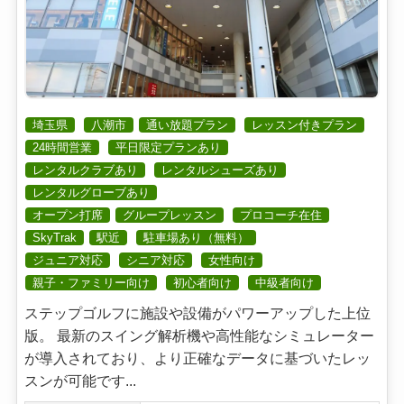
埼玉県
八潮市
通い放題プラン
レッスン付きプラン
24時間営業
平日限定プランあり
レンタルクラブあり
レンタルシューズあり
レンタルグローブあり
オープン打席
グループレッスン
プロコーチ在住
SkyTrak
駅近
駐車場あり（無料）
ジュニア対応
シニア対応
女性向け
親子・ファミリー向け
初心者向け
中級者向け
ステップゴルフに施設や設備がパワーアップした上位
版。 最新のスイング解析機や高性能なシミュレーター
が導入されており、より正確なデータに基づいたレッ
スンが可能です...