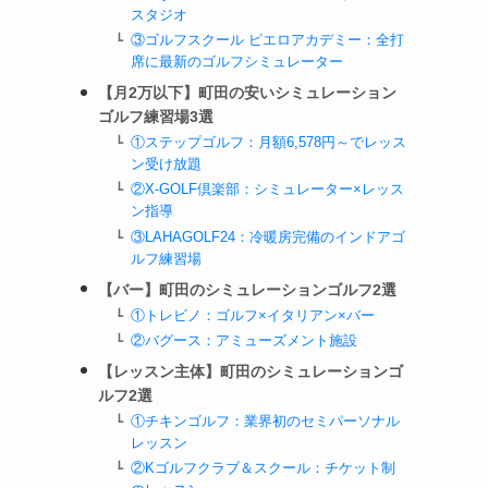
スタジオ
③ゴルフスクール ピエロアカデミー：全打
席に最新のゴルフシミュレーター
【月2万以下】町田の安いシミュレーション
ゴルフ練習場3選
①ステップゴルフ：月額6,578円～でレッス
ン受け放題
②X-GOLF倶楽部：シミュレーター×レッス
ン指導
③LAHAGOLF24：冷暖房完備のインドアゴ
ルフ練習場
【バー】町田のシミュレーションゴルフ2選
①トレビノ：ゴルフ×イタリアン×バー
②バグース：アミューズメント施設
【レッスン主体】町田のシミュレーションゴ
ルフ2選
①チキンゴルフ：業界初のセミパーソナル
レッスン
②Kゴルフクラブ＆スクール：チケット制