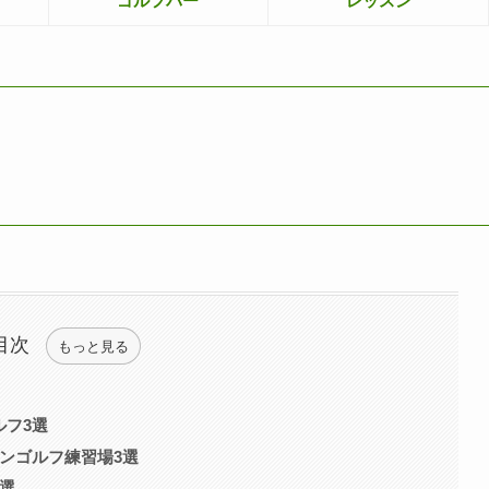
ゴルフバー
レッスン
目次
もっと見る
ルフ3選
ンゴルフ練習場3選
選