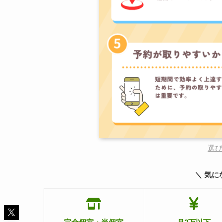
選
＼ 気に